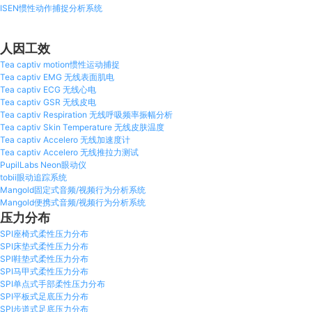
PF晶圆抛光压力分布
举重
ISEN惯性动作捕捉分析系统
PF电池压力分布
人因工效
Tea captiv motion惯性运动捕捉
PF轮胎胎纹/胎压分布
Tea captiv EMG 无线表面肌电
Tea captiv ECG 无线心电
Tea captiv GSR 无线皮电
Tekscan F-Scan鞋垫式足底压力分布测试系统
Tea captiv Respiration 无线呼吸频率振幅分析
Tea captiv Skin Temperature 无线皮肤温度
Tea captiv Accelero 无线加速度计
Tekscan-Wiper雨刷压力分布测试系统
Tea captiv Accelero 无线推拉力测试
PupilLabs Neon眼动仪
tobii眼动追踪系统
Tekscan-Walkway动物步态分析系统
Mangold固定式音频/视频行为分析系统
Mangold便携式音频/视频行为分析系统
压力分布
Tekscan口腔咬合压力分布测试系统
SPI座椅式柔性压力分布
SPI床垫式柔性压力分布
Tekscan-TireScan轮胎接地压力分布系统
SPI鞋垫式柔性压力分布
SPI马甲式柔性压力分布
SPI单点式手部柔性压力分布
Tekscan strideway 步道足底压力分布系统
SPI平板式足底压力分布
SPI步道式足底压力分布