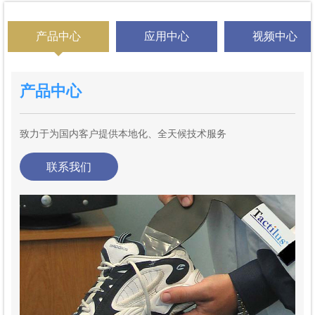
新闻中心
工业耗材
运动捕捉
动物生物力学
汽车人机工效学研究中心
企业文化
Motionlab表面肌电采集系统
Tea惯性运动捕捉
SPI鞋垫式柔性压力分布
Tea无线心电
SigmaNip辊轮压间距测量系统
SPI薄膜式工业压合压力分布
肌肉修复
海洋工业
娱乐
产品中心
应用中心
视频中心
脑科学
运动鞋测试
轻工业
工业装配生产人因工程研究中心
招贤纳士
公司新闻
Delsys表面肌电测试系统
Tea无线心电
SPI马甲式柔性压力分布
Tea无线皮电
RollCheck滚轮激光对齐系统
S++燃料电池密度与温度测试系统
Pressure Film 压敏纸
肌肉疲劳
潜水艇
动画
马术研究
驾驶心理、生理、姿态
产品中心
医学领域
医疗康复
压敏纸
行业新闻
Cometa无线表面肌电采集系统
Tea无线皮电
SPI单点手部柔性压力分布
Tea无线呼吸频率振幅分析
CompITS -计算机化冲击测试系统
PF压敏纸-燃料电池测试
SPI 压敏纸
B-Alert X无线和移动脑电图系统
技术动作分析/体能训练
舰船
影视
动物行为研究
鞋服
搬运装配关节受力分析
运动跑台
工业领域
床垫舒适性测评
Visual3D生物力学数据分析处理软件
Tea无线呼吸频率振幅分析
SPI平板式足底压力分布
Tea无线皮肤温度
HOCHI环境模拟舱
Topaq燃料电池压敏纸数据分析系统
Temprx隔热膜
Neuroscan EEG/ERP系统
DIERS 4D motion
潜水技术分析
游戏
运动装备
步态研究
致力于为国内客户提供本地化、全天候技术服务
联系我们
步态分析
座椅舒适性测评
Bertec跑台式三维测力系统
Tea无线皮肤温度
SPI步道式足底压力分布
Tea无线加速度计
Mold-Align压力测试纸
LIGHTNIRS便携式近红外光学信号分析系统
Atracsys运动捕捉系统
rodby科研级别运动跑台
竞技健美
办公桌椅
糖尿病足底压力
汽车舒适性
Teacaptiv
Bertec便携式三维测力系统
Tea无线加速度计
SPI自由单点式压力分布
Tea无线推拉力测试
LABNIRS功能性近红外光脑成像系统
PolarisKrios脑电电极定位扫描
gaitway 3d测力跑台
三维传感器
高尔夫
汽车座椅
步态康复
发动机震动
SPI压力分布测试系统
Bertec嵌入式三维测力系统
Tea无线推拉力测试
Topaq压敏纸数据分析系统
StatusPro激光测平仪
POLARIS三维运动捕捉系统
pluto运动跑台
三维光学步态分析
射击
床垫枕头
外骨骼
实车碰撞
逢友生活
BIOPAC生理记录分析系统
tobii眼动追踪系统
PF薄膜式压力分布
ProLine直线度激光测量系统
Rodby运动跑台
二维步态分析
足球
乐器
术后恢复
飞机模型风洞实验
PressureFilms压力分布
AnyBody人体建模仿真系统
PF柔性织物式压力分布
DWL-1500XY双轴电子水平仪
乒乓球
泳池
医疗床
无人机姿态解析与控制