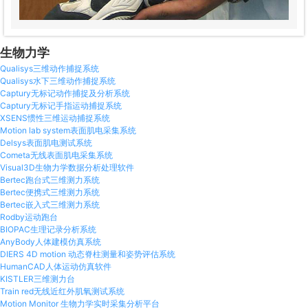
无标记点动捕
HumanCAD人体运动仿真软件
PF座椅压力分布
篮球
睡眠呼吸
机械臂
生物力学
KISTLER三维测力台
PF床垫压力分布
游泳
脊柱侧弯
车轮转动
Qualisys三维动作捕捉系统
Qualisys水下三维动作捕捉系统
Captury无标记动作捕捉及分析系统
STT运动捕捉分析系统
PF手表表带压力分布
排球
异常步态识别
模具压合平整度
Captury无标记手指运动捕捉系统
XSENS惯性三维运动捕捉系统
Motion lab system表面肌电采集系统
Tea无线表面肌电
PF汽车压力分布
跑步
MRI核磁共振
手机模压合
Delsys表面肌电测试系统
Cometa无线表面肌电采集系统
Visual3D生物力学数据分析处理软件
Tea惯性运动捕捉
PF马甲压力分布
太极拳
压疮
辊轮平整度
Bertec跑台式三维测力系统
Bertec便携式三维测力系统
Bertec嵌入式三维测力系统
train red无线近红外肌氧测试系统
PF VR头盔压力分布
柔道
模具破损识别
Rodby运动跑台
BIOPAC生理记录分析系统
AnyBody人体建模仿真系统
Motion Monitor 生物力学实时采集分析平台
PF手套压力分布
攀岩
DIERS 4D motion 动态脊柱测量和姿势评估系统
HumanCAD人体运动仿真软件
PF纳米微结构薄膜压力分布
撑杆跳
KISTLER三维测力台
Train red无线近红外肌氧测试系统
Motion Monitor 生物力学实时采集分析平台