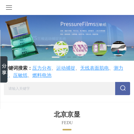
取消
首页
分享到
产品中心
新浪微博
微信
成功案例
生物力学
百度贴吧
关键词搜索：
压力分布
、
运动捕捉
、
无线表面肌电
、
测力
生物力学实验室
人因工效
力学测量
Qualisys三维运动捕捉系统
豆瓣
台
、
压敏纸
、
燃料电池
QQ好友
应用中心
压力分布
汽车测试
技术咨询
Qualisys水下三维动作捕捉系统
Mangold固定式音频/视频行为分析系统
QQ空间
复制网址
视频中心
人体生理&心理行为
生物力学测量
技术分析报告
人体生物力学
Captury无标记动作捕捉及分析系统
Mangold便携式音频/视频行为分析系统
SPI压力分布测试系统
北京京显
联系我们
工业测试
辊轮测试
数据库
水下研究
Qualisys
Captury无标记手指运动捕捉系统
PupilLabs Neon眼动仪
SPI座椅式柔性压力分布
COSMED运动心肺生理代谢评估设备
人体测量学
FEDU
关于我们
新能源测试
床垫压力分布测试系统
影视动画
生物力学实验室
Xsens惯性三维运动捕捉系统
Tea无线表面肌电
SPI床垫式柔性压力分布
PupilLabsCore开源眼动追踪
MatchID-3D三维全场应变测量系统
舒适性研究
水下机器人