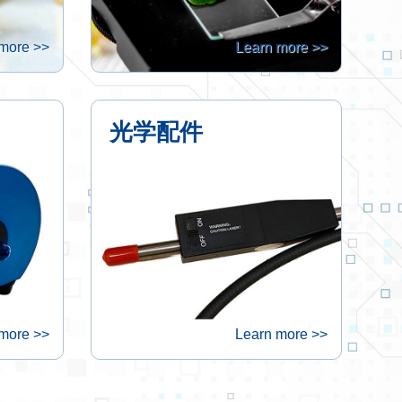
more >>
Learn more >>
光学配件
more >>
Learn more >>