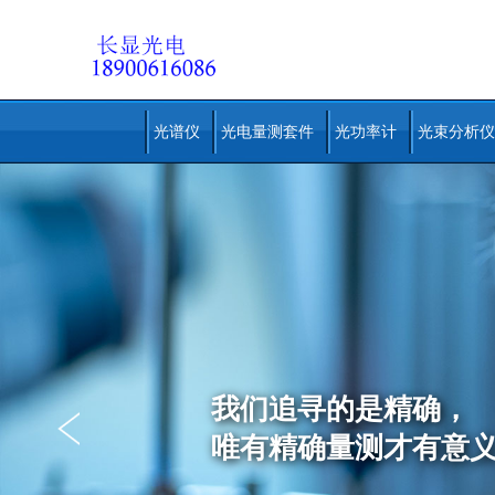
光谱仪
光电量测套件
光功率计
光束分析仪
我们追寻的是精确，
专业的光谱仪制造技
唯有精确量测才有意
是苏州长显光电多年