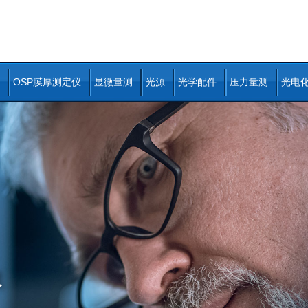
OSP膜厚测定仪
显微量测
光源
光学配件
压力量测
光电
术及全方位的整合服务，
义
努力的目标