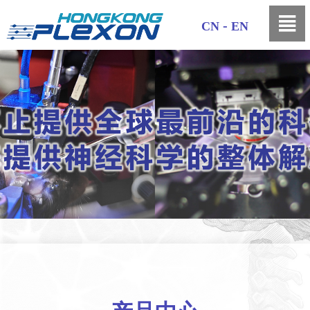

-
CN
EN