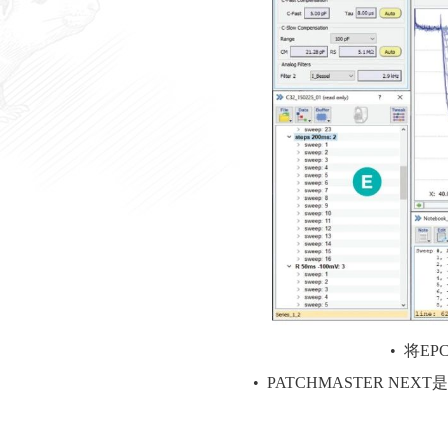
• 将E
• PATCHMASTER 