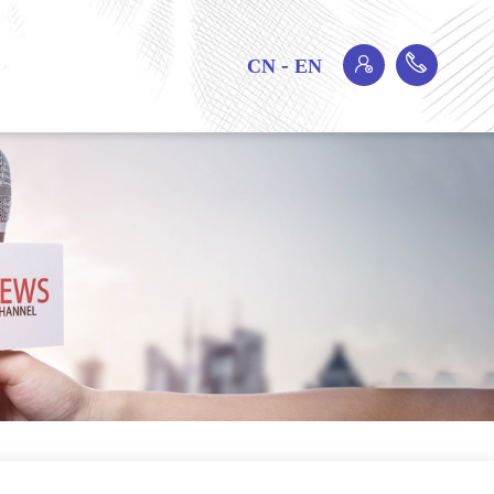
-
CN
EN