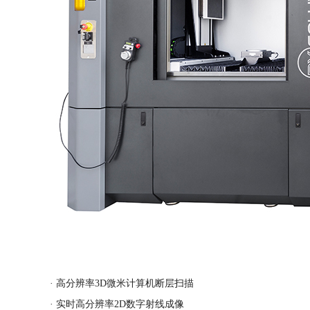
· 高分辨率3D微米计算机断层扫描
· 实时高分辨率2D数字射线成像