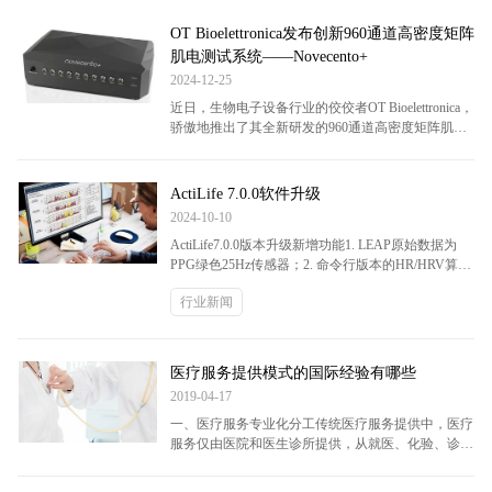
析、外骨骼机器人开发及神经康复评估提供了高精度
实验平台。
OT Bioelettronica发布创新960通道高密度矩阵
肌电测试系统——Novecento+
2024-12-25
近日，生物电子设备行业的佼佼者OT Bioelettronica，
骄傲地推出了其全新研发的960通道高密度矩阵肌电
测试系统——Novecento+。该系统凭借其出色的性
能、广泛的适用性以及人性化的设计，一经发布便受
到了业界内外的热烈关注。Novecento+不仅仅是一款
ActiLife 7.0.0软件升级
生物电放大器，它更是一个集信号放大、精确滤波与
2024-10-10
数字转换于一体的全能型桌面设备。它能够同步捕捉
ActiLife7.0.0版本升级新增功能1. LEAP原始数据为
并分析高密度矩阵表面肌电图（HD...
PPG绿色25Hz传感器；2. 命令行版本的HR/HRV算
法；3. ActiLife license检查更改；4. 错误bug修补； 更
行业新闻
新ActiLife 7.0.0将需要一个新的或升级的许可密钥。
如果您有兴趣升级或获得新的许可密钥以能够使用
ActiLife 7.0.0，请与我们联系。 已解决的问题：Issue
#50586：...
医疗服务提供模式的国际经验有哪些
2019-04-17
一、医疗服务专业化分工传统医疗服务提供中，医疗
服务仅由医院和医生诊所提供，从就医、化验、诊
断、治疗一直到术后康复、慢性病管理，上述两类机
构几乎涵盖了所有的功能，这种“大而全”的机构运营