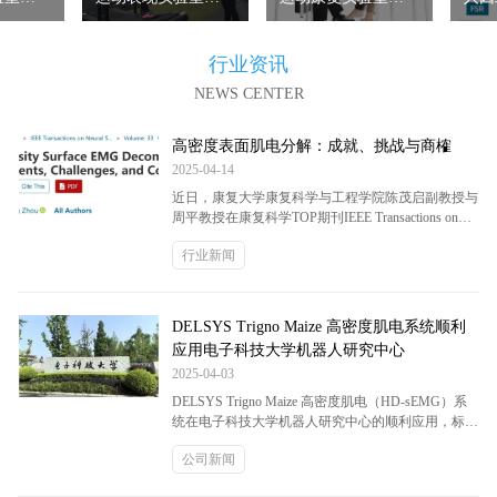
行业资讯
NEWS CENTER
高密度表面肌电分解：成就、挑战与商榷
2025-04-14
近日，康复大学康复科学与工程学院陈茂启副教授与
周平教授在康复科学TOP期刊IEEE Transactions on
Neural Systems and Rehabilitation Engineering发表综述
行业新闻
文章，系统回顾高密度表面肌电分解的历史与进展，
指出挑战与问题，并提出开源代码与数据共享倡议，
旨在推动技术应用。
DELSYS Trigno Maize 高密度肌电系统顺利
应用电子科技大学机器人研究中心
2025-04-03
DELSYS Trigno Maize 高密度肌电（HD-sEMG）系
统在电子科技大学机器人研究中心的顺利应用，标志
着双方在智能机器人控制与生物力学研究领域的技术
公司新闻
融合迈入新阶段。该系统通过64通道高密度肌电信号
采集能力与多模态数据同步技术，为人体运动意图解