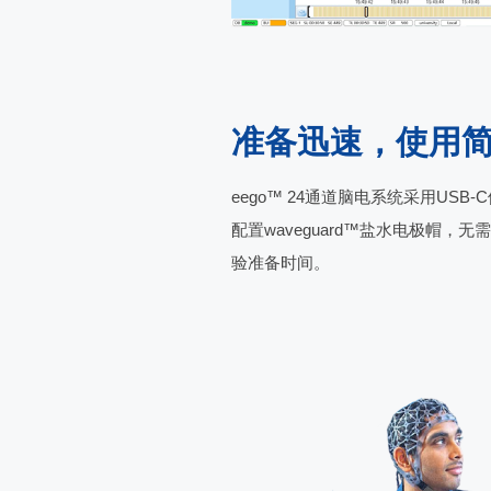
准备迅速，使用
eego™ 24通道脑电系统采用USB
配置
waveguard™盐水电极帽，
验准备时间
。