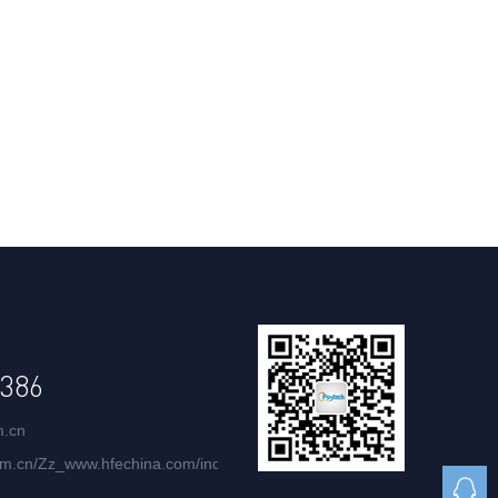
386
m.cn
com.cn/Zz_www.hfechina.com/index.html